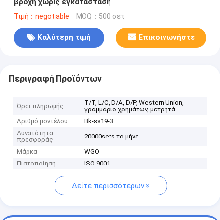
βροχή χωρίς εγκατάσταση
Τιμή：negotiable
MOQ：500 σετ
Καλύτερη τιμή
Επικοινωνήστε
Περιγραφή Προϊόντων
T/T, L/C, D/A, D/P, Western Union,
Όροι πληρωμής
γραμμάριο χρημάτων, μετρητά
Αριθμό μοντέλου
Bk-ss19-3
Δυνατότητα
20000sets το μήνα
προσφοράς
Μάρκα
WGO
Πιστοποίηση
ISO 9001
Δείτε περισσότερων