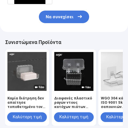
Να συνεχίσει
Συνιστώμενα Προϊόντα
Καμία διάτρηση δεν
Διαφανές πλαστικό
WGO 304 κάτο
απαίτησε
ραγών ντους
ISO 9001 5kg
τοποθετημένο τον
κατόχων πιάτων
σαπουνιών
τοίχος κάτοχο
σαπουνιών λουτρών
ανοξείδωτου 
σαπουνιών, κανένας
WGO για την
αντέχει τον
Καλύτερη τιμή
Καλύτερη τιμή
Καλύτερη 
κάτοχος πιάτων
πετσέτα εγγράφου
αυτοκόλλητο 
σαπουνιών