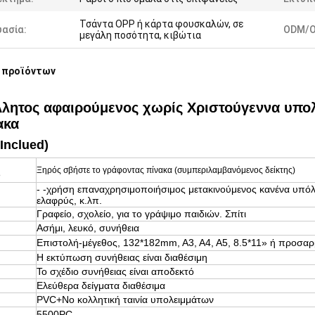
Τσάντα OPP ή κάρτα φουσκαλών, σε
ασία:
ODM/O
μεγάλη ποσότητα, κιβώτια
 προϊόντων
λητος αφαιρούμενος χωρίς Χριστούγεννα υπολ
ακα
 Inclued)
Ξηρός σβήστε το γράφοντας πίνακα (συμπεριλαμβανόμενος δείκτης)
ν
- -χρήση επαναχρησιμοποιήσιμος μετακινούμενος κανένα υπόλ
ελαφρύς, κ.λπ.
Γραφείο, σχολείο, για το γράψιμο παιδιών. Σπίτι
Ασήμι, λευκό, συνήθεια
Επιστολή-μέγεθος, 132*182mm
, A3, A4, A5, 8.5*11» ή προσα
Η εκτύπωση συνήθειας είναι διαθέσιμη
Το σχέδιο συνήθειας είναι αποδεκτό
Ελεύθερα δείγματα διαθέσιμα
PVC+No κολλητική ταινία υπολειμμάτων
5500
PC