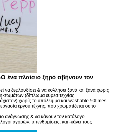
O ένα πλαίσιο ξηρό σβήνουν τον
εί να ξεφλουδίσει & να κολλήσει ξανά και ξανά χωρίς
 πηκτωμάτων (δίπλωμα ευρεσιτεχνίας
χιστον) χωρίς το υπόλειμμα και washable 50times.
 εργασία έργου τέχνης, που χρωματίζεται σε το
διο ανάγνωσης & να κάνουν τον κατάλογο
λογοι αγορών, υπενθυμίσεις, και -κάνει τους