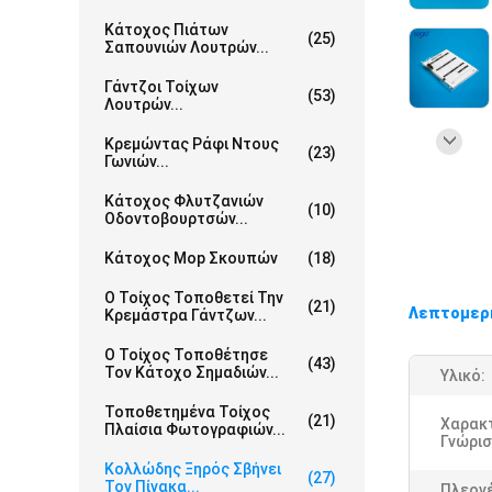
Κάτοχος Πιάτων
(25)
Σαπουνιών Λουτρών...
Γάντζοι Τοίχων
(53)
Λουτρών...
Κρεμώντας Ράφι Ντους
(23)
Γωνιών...
Κάτοχος Φλυτζανιών
(10)
Οδοντοβουρτσών...
Κάτοχος Mop Σκουπών
(18)
Ο Τοίχος Τοποθετεί Την
(21)
Λεπτομερ
Κρεμάστρα Γάντζων...
Ο Τοίχος Τοποθέτησε
(43)
Τον Κάτοχο Σημαδιών...
Υλικό:
Τοποθετημένα Τοίχος
(21)
Χαρακτ
Πλαίσια Φωτογραφιών...
Γνώρισ
Κολλώδης Ξηρός Σβήνει
(27)
Τον Πίνακα...
Πλεον