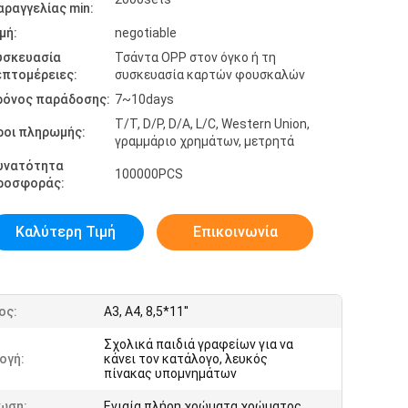
αραγγελίας min:
μή:
negotiable
υσκευασία
Τσάντα OPP στον όγκο ή τη
επτομέρειες:
συσκευασία καρτών φουσκαλών
ρόνος παράδοσης:
7~10days
T/T, D/P, D/A, L/C, Western Union,
ροι πληρωμής:
γραμμάριο χρημάτων, μετρητά
υνατότητα
100000PCS
ροσφοράς:
Καλύτερη Τιμή
Επικοινωνία
ος:
A3, A4, 8,5*11''
Σχολικά παιδιά γραφείων για να
ογή:
κάνει τον κατάλογο, λευκός
πίνακας υπομνημάτων
ωση:
Ενιαία πλήρη χρώματα χρώματος