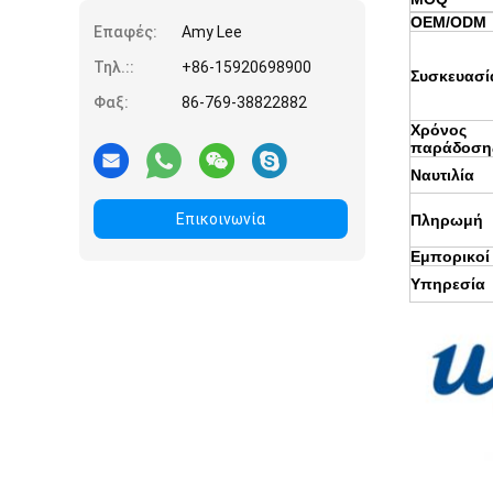
OEM/ODM
Επαφές:
Amy Lee
Τηλ.::
+86-15920698900
Συσκευασί
Φαξ:
86-769-38822882
Χρόνος
παράδοση
Ναυτιλία
Επικοινωνία
Πληρωμή
Εμπορικοί
Υπηρεσία