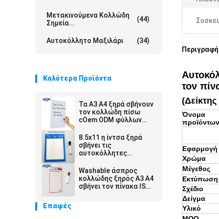
Μετακινούμενα Κολλώδη
(44)
Συσκευ
Σημεία...
Αυτοκόλλητο Μαξιλάρι
(34)
Περιγραφή
Αυτοκόλ
Καλύτερα Προϊόντα
τον πίν
(Δείκτης
Τα A3 A4 ξηρά σβήνουν
τον κολλώδη πίσω
Όνομα
cOem ODM φύλλων
προϊόντω
Whiteboard χωρίς
υπόλειμμα
8.5x11 η ίντσα ξηρά
σβήνει τις
Εφαρμογή
αυτοκόλλητες
Χρώμα
λουρίδες ταινιών
φύλλων PVC WGO
Μέγεθος
Washable άσπρος
Whiteboard
κολλώδης ξηρός A3 A4
Εκτύπωση
σβήνει τον πίνακα ISO
Σχέδιο
9001 που
Δείγμα
πιστοποιείται χωρίς
Επαφές
Υλικό
υπόλειμμα
MOQ