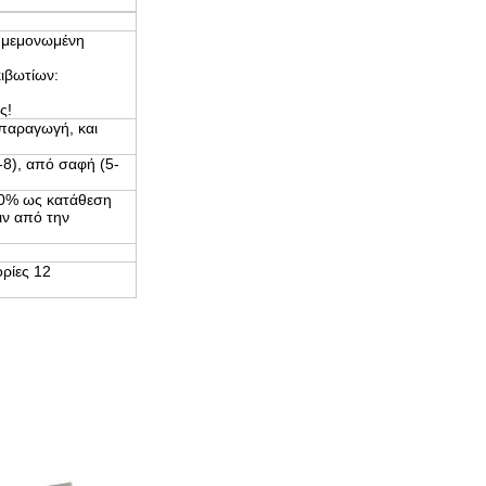
α μεμονωμένη
κιβωτίων:
ς!
 παραγωγή, και
-8), από σαφή (5-
 30% ως κατάθεση
ν από την
ορίες 12