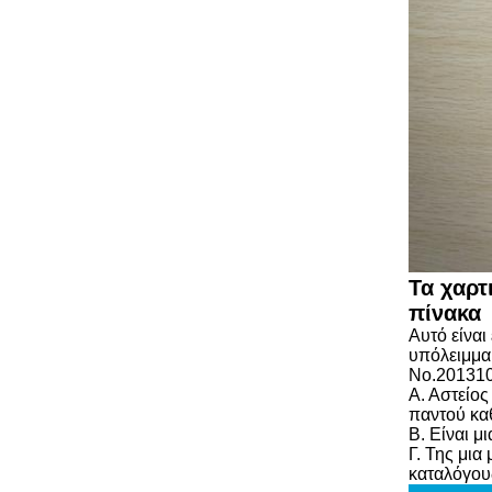
Τα χαρτ
πίνακα
Αυτό είνα
υπόλειμμα.
No.201310
Α. Αστείος
παντού κα
Β. Είναι 
Γ. Της μια
καταλόγους