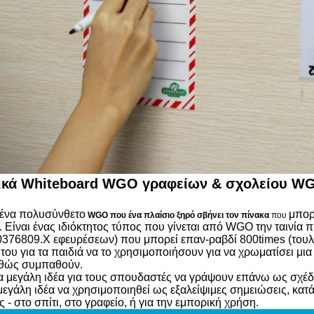
ικά Whiteboard WGO γραφείων & σχολείου WG
ι ένα πολυσύνθετο
μπορ
WGO που ένα πλαίσιο ξηρό σβήνει τον πίνακα
που
 Είναι ένας ιδιόκτητος τύπος που γίνεται από WGO την ταινία
376809.X εφευρέσεων) που μπορεί επαν-ραβδί 800times (τουλά
 του για τα παιδιά να το χρησιμοποιήσουν για να χρωματίσει μια
θώς συμπαθούν.
μια μεγάλη ιδέα για τους σπουδαστές να γράψουν επάνω ως σχέ
 μεγάλη ιδέα να χρησιμοποιηθεί ως εξαλείψιμες σημειώσεις, κατά
 - στο σπίτι, στο γραφείο, ή για την εμπορική χρήση.