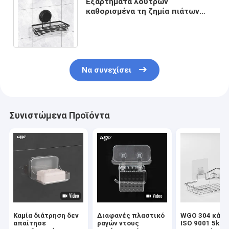
Εξαρτήματα λουτρών
καθορισμένα τη ζημία πιάτων
σαπουνιών ανοξείδωτου
ελεύθερο να τοποθετήσει WGO
Να συνεχίσει
Συνιστώμενα Προϊόντα
Καμία διάτρηση δεν
Διαφανές πλαστικό
WGO 304 κάτο
απαίτησε
ραγών ντους
ISO 9001 5kg