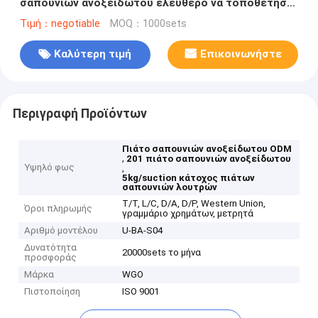
σαπουνιών ανοξείδωτου ελεύθερο να τοποθετήσει
WGO
Τιμή：negotiable
MOQ：1000sets
Καλύτερη τιμή
Επικοινωνήστε
Περιγραφή Προϊόντων
Πιάτο σαπουνιών ανοξείδωτου ODM
,
201 πιάτο σαπουνιών ανοξείδωτου
Υψηλό φως
,
5kg/suction κάτοχος πιάτων
σαπουνιών λουτρών
T/T, L/C, D/A, D/P, Western Union,
Όροι πληρωμής
γραμμάριο χρημάτων, μετρητά
Αριθμό μοντέλου
U-BA-S04
Δυνατότητα
20000sets το μήνα
προσφοράς
Μάρκα
WGO
Πιστοποίηση
ISO 9001