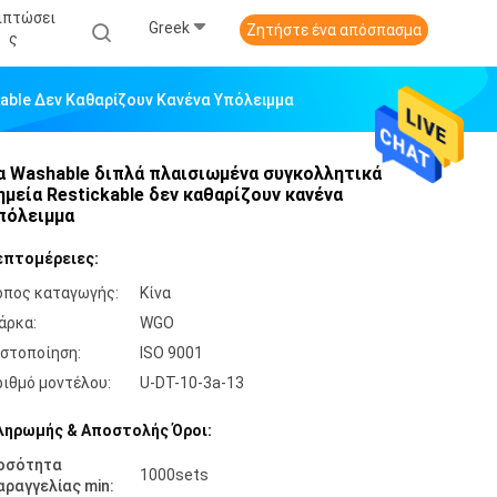
ιπτώσει
Greek
Ζητήστε ένα απόσπασμα
Σ
kable Δεν Καθαρίζουν Κανένα Υπόλειμμα
α Washable διπλά πλαισιωμένα συγκολλητικά
ημεία Restickable δεν καθαρίζουν κανένα
πόλειμμα
επτομέρειες:
όπος καταγωγής:
Κίνα
άρκα:
WGO
ιστοποίηση:
ISO 9001
ριθμό μοντέλου:
U-DT-10-3a-13
ληρωμής & Αποστολής Όροι:
οσότητα
1000sets
αραγγελίας min: