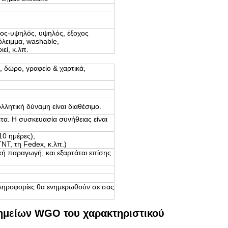
σος-υψηλός, υψηλός, έξοχος
όλειμμα, washable,
εί, κ.λπ.
 δώρο, γραφείο & χαρτικά,
λλητική δύναμη είναι διαθέσιμο.
έτα. Η συσκευασία συνήθειας είναι
ου στέλνει (5-10 ημέρες),
η Fedex, κ.λπ.)
ική παραγωγή, και εξαρτάται επίσης
ληροφορίες θα ενημερωθούν σε σας
σημείων WGO του χαρακτηριστικού