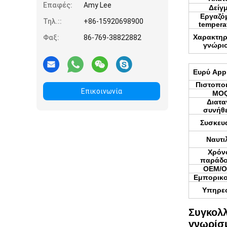
Επαφές:
Amy Lee
Δείγ
Εργαζό
Τηλ.::
+86-15920698900
tempera
Χαρακτηρ
Φαξ:
86-769-38822882
γνώρι
Ευρύ Appl
Πιστοποι
Επικοινωνία
MO
Διατα
συνήθε
Συσκευ
Ναυτι
Χρόν
παράδ
OEM/
Εμπορικο
Υπηρεσ
Συγκολλ
γνωρίσ