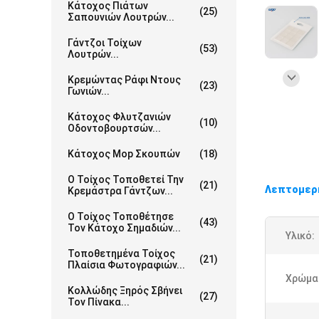
Κάτοχος Πιάτων
(25)
Σαπουνιών Λουτρών...
Γάντζοι Τοίχων
(53)
Λουτρών...
Κρεμώντας Ράφι Ντους
(23)
Γωνιών...
Κάτοχος Φλυτζανιών
(10)
Οδοντοβουρτσών...
Κάτοχος Mop Σκουπών
(18)
Ο Τοίχος Τοποθετεί Την
(21)
Λεπτομερ
Κρεμάστρα Γάντζων...
Ο Τοίχος Τοποθέτησε
(43)
Τον Κάτοχο Σημαδιών...
Υλικό:
Τοποθετημένα Τοίχος
(21)
Πλαίσια Φωτογραφιών...
Χρώμα
Κολλώδης Ξηρός Σβήνει
(27)
Τον Πίνακα...