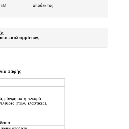
EM:
αποδεκτός
ία
,
μείο υπολειμμάτων
,
ινία σαφής
ά, μόνιμη αυτή πλευρά.
πλευρές (πολύ ελαστικές).
οδεκτά
α σημεία αποδεκτά