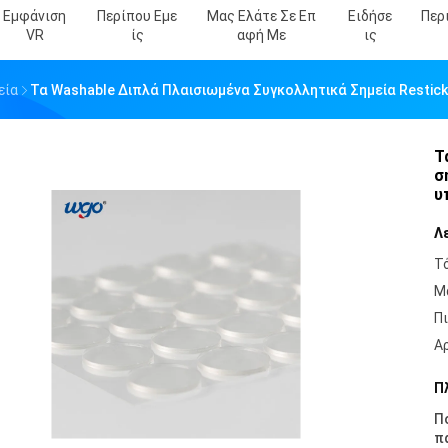
Εμφάνιση
Περίπου Εμε
Μας Ελάτε Σε Επ
Ειδήσε
Περ
VR
Ίς
Αφή Με
Ις
εία
Τα Washable Διπλά Πλαισιωμένα Συγκολλητικά Σημεία Restic
Τ
σ
υ
Λ
Τ
Μ
Π
Α
Π
Π
π