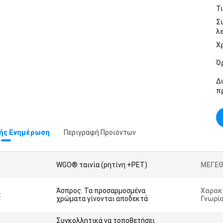
Τι
Σ
λ
Χ
Ό
Δ
π
ής Ενημέρωση
Περιγραφή Προϊόντων
WGO® ταινία (ρητίνη +PET)
ΜΕΓΕΘ
Άσπρος. Τα προσαρμοσμένα
Χαρακ
:
χρώματα γίνονται αποδεκτά
Γνωρί
Συγκολλητικά να τοποθετήσει