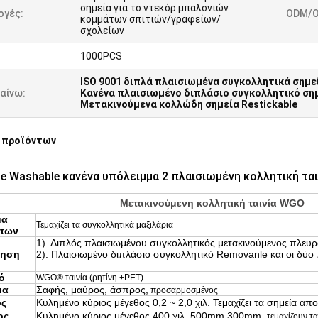
σημεία για το ντεκόρ μπαλονιών
ογές:
ODM/O
κομμάτων σπιτιών/γραφείων/
σχολείων
1000PCS
ISO 9001 διπλά πλαισιωμένα συγκολλητικά σημε
αίνω:
Κανένα πλαισιωμένο διπλάσιο συγκολλητικό ση
Μετακινούμενα κολλώδη σημεία Restickable
 προϊόντων
le Washable κανένα υπόλειμμα 2 πλαισιωμένη κολλητική τα
Μετακινούμενη κολλητική ταινία WGO
μα
Τεμαχίζει τα συγκολλητικά μαξιλάρια
ντων
1). Διπλός πλαισιωμένου συγκολλητικός μετακινούμενος πλευρ
μηση
2). Πλαισιωμένο διπλάσιο συγκολλητικό Removanle και οι δύο 
ό
WGO® ταινία (ρητίνη +PET)
μα
Σαφής, μαύρος, άσπρος,
προσαρμοσμένος
ος
Κυλημένο κύριος μέγεθος
0,2 ~ 2,0 χιλ. Τεμαχίζει τα σημεία απ
ος
Κυλημένο κύριος μέγεθος
400 χιλ. 500mm 300mm,
τεμαχίζουν τ