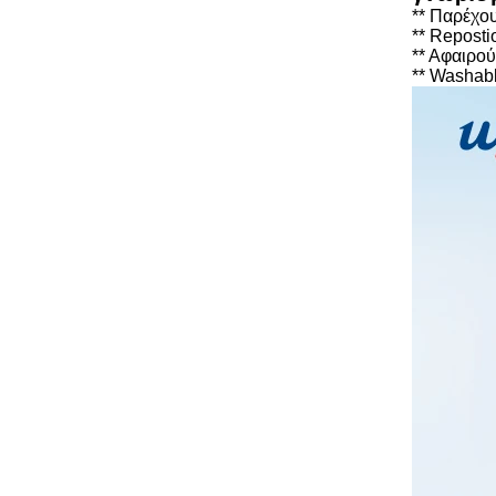
** Παρέχου
** Repost
** Αφαιρο
** Washab