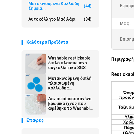
Μετακινούμενα Κολλώδη
Εφαρμ
(44)
Σημεία...
Αυτοκόλλητο Μαξιλάρι
(34)
MOQ:
Επισημ
Καλύτερα Προϊόντα
Washable restickable
Περιγραφή
διπλό πλαισιωμένο
συγκολλητικό SGS
22mm μαξιλαριών
Restickab
ROHS κανένα
Μετακινούμενη διπλή
υπόλειμμα
πλαισιωμένη
κολλώδης
Όνο
συγκολλητική 1x1
προϊό
σημείων ίντσα
Δεν αφαίρεσε κανένα
φωτογραφιών κανένα
βρώμικο ίχνος που
ίχνος που αφήνεται
Ταξινό
αφέθηκε το Washable
μετακινούμενο σημείο
Υλικ
κόλλας αυτοκόλλητο
Επαφές
Χρώ
Πάχ
Πλάτ