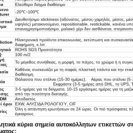
μα
Ελεύθερο δείγμα διαθέσιμο
μενο
-20℃~100℃
turer
Διευθετήσιμο stickiness (αδύνατος, μέσος-χαμηλός, μέσος, μέ
ιστικό
υψηλός) μετακινούμενο, repositionable, restickable, κανένα υπ
σμα
επαναχρησιμοποιήσιμο, μαλακό χέρι δεν αισθάνεται, στεγανοποι
Ηλεκτρονικά προϊόντα επικοινωνίας, εκτύπωση και συσκευασία,
iction
διαφήμιση, κ.λπ.
ητικό
ROHS SGS Προσιτότητα
Q
100 m/2
γή
Το μέγεθος συνήθειας, η μορφή, το πάχος, το χρώμα ή η συγκο
ιας
Καθένας συσκευάζει με τη σαφείς πλαστική τσάντα και την ετικ
ασία
διαθέσιμη.
Θάλασσα που στέλνει (15-30 ημέρες), Αέρας π
λία
Εκφράστε (3-5 ημέρες από DHL, το UPS, TNT, τ
ος
3-5 ημέρες για τα δείγματα, 10-15 εργάσιμες ημέρες για τη μαζ
οσης
από την ποσότητα διαταγής.
ODM
Αποδεκτός
ί όροι
EXW, ΑΛΥΣΊΔΑ ΡΟΛΟΓΙΟΎ, CIF
Όλη η απάντηση ερωτήσεων σε 24 ώρες. Οι πιό πρόσφατες π
ίες
έγκαιρους.
ητικά κύρια σημεία αυτοκόλλητων ετικεττών 
ματος: