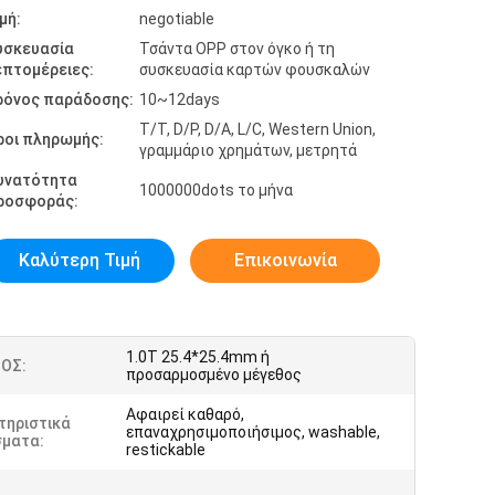
μή:
negotiable
υσκευασία
Τσάντα OPP στον όγκο ή τη
επτομέρειες:
συσκευασία καρτών φουσκαλών
ρόνος παράδοσης:
10~12days
T/T, D/P, D/A, L/C, Western Union,
ροι πληρωμής:
γραμμάριο χρημάτων, μετρητά
υνατότητα
1000000dots το μήνα
ροσφοράς:
Καλύτερη Τιμή
Επικοινωνία
1.0T 25.4*25.4mm ή
ΟΣ:
προσαρμοσμένο μέγεθος
Αφαιρεί καθαρό,
τηριστικά
επαναχρησιμοποιήσιμος, washable,
σματα:
restickable