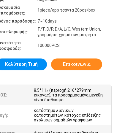
υσκευασία
1piece/opp τσάντα 20pcs/box
επτομέρειες:
ρόνος παράδοσης:
7~10days
T/T, D/P, D/A, L/C, Western Union,
ροι πληρωμής:
γραμμάριο χρημάτων, μετρητά
υνατότητα
100000PCS
ροσφοράς:
Καλύτερη Τιμή
Επικοινωνία
8.5*11» (περιοχή 216*279mm
ΟΣ:
εικόνας), τα προσαρμοσμένα μεγέθη
είναι διαθέσιμα
κατάστημα λιανικών
ογή:
καταστημάτων, κάτοχος επίδειξης
σχολικών σημαδιών γραφείων