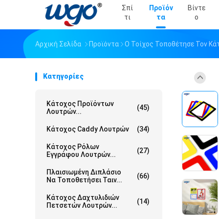
Σπί
Προϊόν
Βίντε
Τι
Τα
Ο
Αρχική Σελίδα
Προϊόντα
Ο Τοίχος Τοποθέτησε Τον Κά
Κατηγορίες
Κάτοχος Προϊόντων
(45)
Λουτρών...
Κάτοχος Caddy Λουτρών
(34)
Κάτοχος Ρόλων
(27)
Εγγράφου Λουτρών...
Πλαισιωμένη Διπλάσιο
(66)
Να Τοποθετήσει Ταιν...
Κάτοχος Δαχτυλιδιών
(14)
Πετσετών Λουτρών...