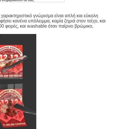
α ενημερωθούν σε σας.
πτωσή σας με τους επαγγελματίες μας και προσπαθούμε
χαρακτηριστικό γνώρισμα είναι απλή και εύκολη
φήσει κανένα υπόλειμμα, καμία ζημιά στον τοίχο, και
0 φορές, και washable όταν παίρνει βρώμικο,