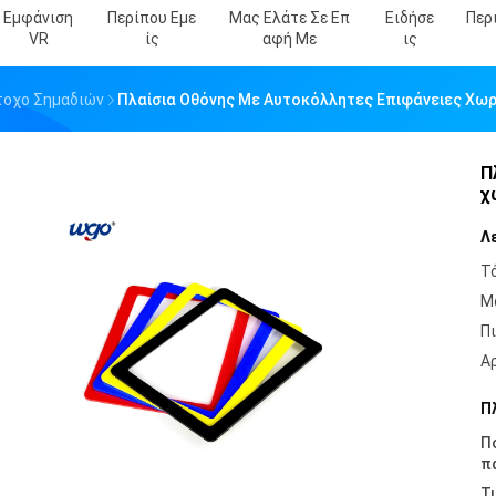
Εμφάνιση
Περίπου Εμε
Μας Ελάτε Σε Επ
Ειδήσε
Περ
VR
Ίς
Αφή Με
Ις
τοχο Σημαδιών
Πλαίσια Οθόνης Με Αυτοκόλλητες Επιφάνειες Χωρ
Π
χ
Λ
Τ
Μ
Π
Α
Π
Π
π
Τι