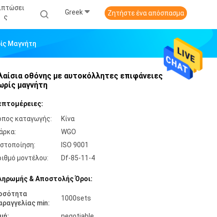
ιπτώσει
Greek
Ζητήστε ένα απόσπασμα
Σ
ίς Μαγνήτη
λαίσια οθόνης με αυτοκόλλητες επιφάνειες
ωρίς μαγνήτη
επτομέρειες:
όπος καταγωγής:
Κίνα
άρκα:
WGO
ιστοποίηση:
ISO 9001
ριθμό μοντέλου:
Df-85-11-4
ληρωμής & Αποστολής Όροι:
οσότητα
1000sets
αραγγελίας min:
μή:
negotiable