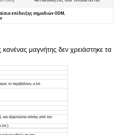
άσταση:
Αυτοκόλλητος που τοποθετείται
αίσια επίδειξης σημαδιών ODM
,
ν
ς κανένας μαγνήτης δεν χρειάστηκε τα
ρος το περιβάλλον, κ.λπ.
ή, και εξαρτώνται επίσης από την
.λπ.)