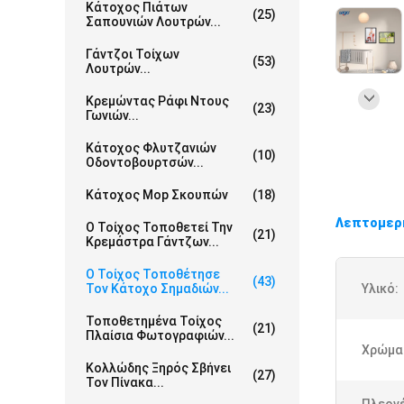
Κάτοχος Πιάτων
(25)
Σαπουνιών Λουτρών...
Γάντζοι Τοίχων
(53)
Λουτρών...
Κρεμώντας Ράφι Ντους
(23)
Γωνιών...
Κάτοχος Φλυτζανιών
(10)
Οδοντοβουρτσών...
Κάτοχος Mop Σκουπών
(18)
Λεπτομερ
Ο Τοίχος Τοποθετεί Την
(21)
Κρεμάστρα Γάντζων...
Ο Τοίχος Τοποθέτησε
(43)
Τον Κάτοχο Σημαδιών...
Υλικό:
Τοποθετημένα Τοίχος
(21)
Πλαίσια Φωτογραφιών...
Χρώμα
Κολλώδης Ξηρός Σβήνει
(27)
Τον Πίνακα...