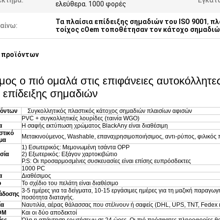
έκτημα:
Εγκατ
ελεύθερα. 1000 φορές
Τα πλαίσια επίδειξης σημαδιών του ISO 9001
,
πλ
αίνω:
τοίχος cOem τοποθέτησαν τον κάτοχο σημαδιώ
 προϊόντων
μος ο πιό ομαλά στις επιφάνειες αυτοκόλλητε
 επίδειξης σημαδιών
ϊόντων
Συγκολλητικός πλαστικός κάτοχος σημαδιών πλαισίων αφισών
PVC + συγκολλητικές λουρίδες (ταινία WGO)
α
Η σαφής εκτύπωση χρώματος BlackAny είναι διαθέσιμη
στικό
Μετακινούμενος, Washable, επαναχρησιμοποιήσιμος, αντι-ρύπος, φιλικός π
μα
1) Εσωτερικός: Μεμονωμένη τσάντα OPP
σία
2) Εξωτερικός: Εξάγον χαρτοκιβώτιο
P.S: Οι προσαρμοσμένες συσκευασίες είναι επίσης ευπρόσδεκτες
1000 PC
α
Διαθέσιμος
ο
Το σχέδιο του πελάτη είναι διαθέσιμο
3-5 ημέρες για τα δείγματα, 10-15 εργάσιμες ημέρες για τη μαζική παραγωγ
άδοσης
ποσότητα διαταγής.
ία
Ναυτιλία, αέρας θάλασσας που στέλνουν ή σαφείς (DHL, UPS, TNT, Fedex κ
DM
Και οι δύο αποδεκτοί