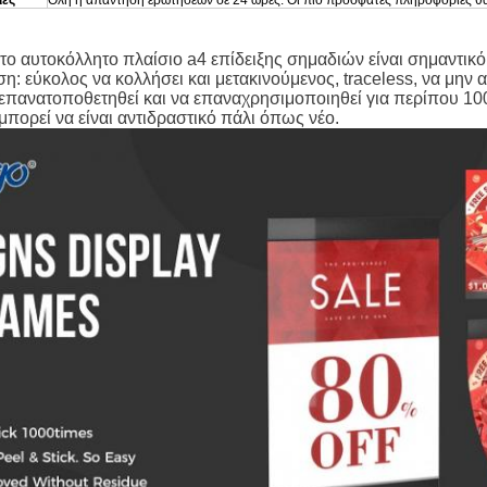
ίες
Όλη η απάντηση ερωτήσεων σε 24 ώρες. Οι πιό πρόσφατες πληροφορίες θ
ε οποιαδήποτε ερώτηση, παρακαλώ μοιραστείτε τις ιδέες και την περί
α βοηθήσουμε σας και την απάντηση μέσα
σε 24
ώρες.
 αυτοκόλλητο πλαίσιο a4 επίδειξης σημαδιών είναι σημαντικό 
η: εύκολος να κολλήσει και μετακινούμενος, traceless, να μην α
επανατοποθετηθεί και να επαναχρησιμοποιηθεί για περίπου 100
 μπορεί να είναι αντιδραστικό πάλι όπως νέο.