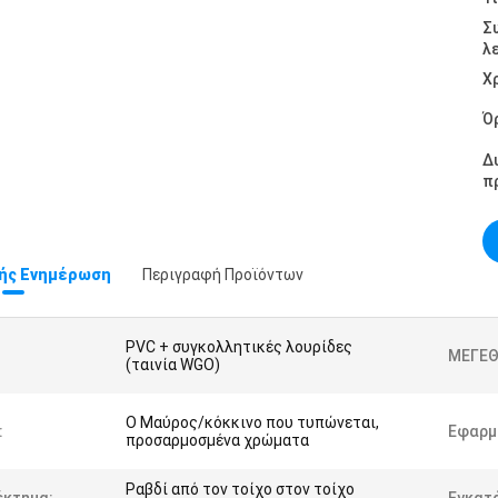
Σ
λ
Χ
Ό
Δ
π
ής Ενημέρωση
Περιγραφή Προϊόντων
PVC + συγκολλητικές λουρίδες
ΜΕΓΕΘ
(ταινία WGO)
Ο Μαύρος/κόκκινο που τυπώνεται,
:
Εφαρμ
προσαρμοσμένα χρώματα
Ραβδί από τον τοίχο στον τοίχο