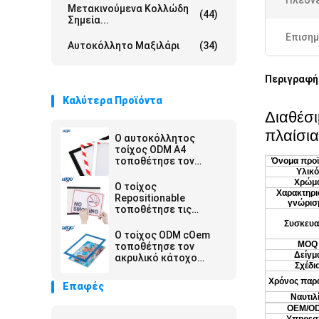
Πλεον
Μετακινούμενα Κολλώδη
(44)
Σημεία...
Επισημ
Αυτοκόλλητο Μαξιλάρι
(34)
Περιγραφή
Καλύτερα Προϊόντα
Διαθέσι
πλαίσια
Ο αυτοκόλλητος
τοίχος ODM A4
τοποθέτησε τον
Όνομα προ
κάτοχο ISO 9001
Υλικό
Χρώμ
σημαδιών σε όλη
Ο τοίχος
Χαρακτηρι
ομαλά την επιφάνεια
Repositionable
γνώρισ
τοποθέτησε τις
αυτοκόλλητες 8.5x11
Συσκευα
σημαδιών ίντσες
Ο τοίχος ODM cOem
κατόχων
MOQ
τοποθέτησε τον
Δείγμ
ακρυλικό κάτοχο
Σχέδι
σημαδιών A4
αυτοκόλλητο κανένας
Χρόνος παρ
Επαφές
μαγνήτης που
Ναυτιλ
απαιτήθηκε
OEM/O