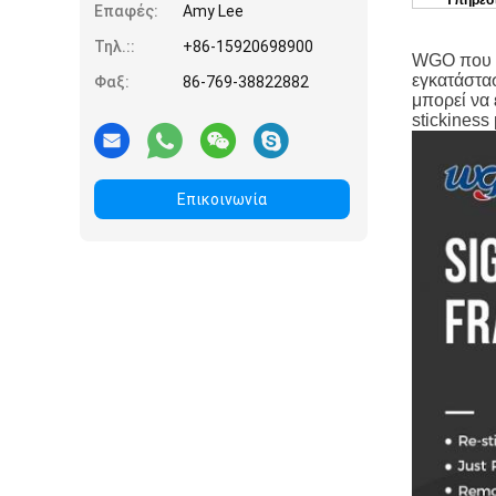
Υπηρεσ
Επαφές:
Amy Lee
5. Εάν έχετ
καλύτερα ν
Τηλ.::
+86-15920698900
WGO που το
εγκατάστασ
Φαξ:
86-769-38822882
μπορεί να 
stickiness
Επικοινωνία