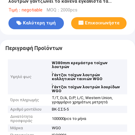
λουτρών γαντζώνει το κανένα εγκαθιστά τα
εργαλεία που απαιτούνται
Τιμή：negotiable
MOQ：2000pcs
Καλύτερη τιμή
Επικοινωνήστε
Περιγραφή Προϊόντων
W380mm κρεμάστρα τοίχων
λουτρών
,
Γάντζοι τοίχων λουτρών
Υψηλό φως
κολλητικών ταινιών WGO
,
Γάντζοι τοίχων λουτρών λουρίδων
WGO
T/T, D/A, D/P, L/C, Western Union,
Όροι πληρωμής
γραμμάριο χρημάτων, μετρητά
Αριθμό μοντέλου
ΒΚ-ΣΣ5-5
Δυνατότητα
100000pcs το μήνα
προσφοράς
Μάρκα
WGO