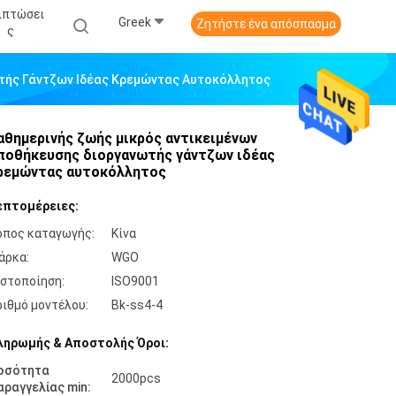
ιπτώσει
Greek
Ζητήστε ένα απόσπασμα
Σ
τής Γάντζων Ιδέας Κρεμώντας Αυτοκόλλητος
αθημερινής ζωής μικρός αντικειμένων
ποθήκευσης διοργανωτής γάντζων ιδέας
ρεμώντας αυτοκόλλητος
επτομέρειες:
όπος καταγωγής:
Κίνα
άρκα:
WGO
ιστοποίηση:
ISO9001
ριθμό μοντέλου:
Bk-ss4-4
ληρωμής & Αποστολής Όροι:
οσότητα
2000pcs
αραγγελίας min: