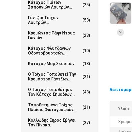
Κάτοχος Πιάτων
(25)
Σαπουνιών Λουτρών...
Γάντζοι Τοίχων
(53)
Λουτρών...
Κρεμώντας Ράφι Ντους
(23)
Γωνιών...
Κάτοχος Φλυτζανιών
(10)
Οδοντοβουρτσών...
Κάτοχος Mop Σκουπών
(18)
Ο Τοίχος Τοποθετεί Την
(21)
Κρεμάστρα Γάντζων...
Ο Τοίχος Τοποθέτησε
Λεπτομερ
(43)
Τον Κάτοχο Σημαδιών...
Τοποθετημένα Τοίχος
(21)
Υλικό:
Πλαίσια Φωτογραφιών...
Κολλώδης Ξηρός Σβήνει
Χρώμα
(27)
Τον Πίνακα...