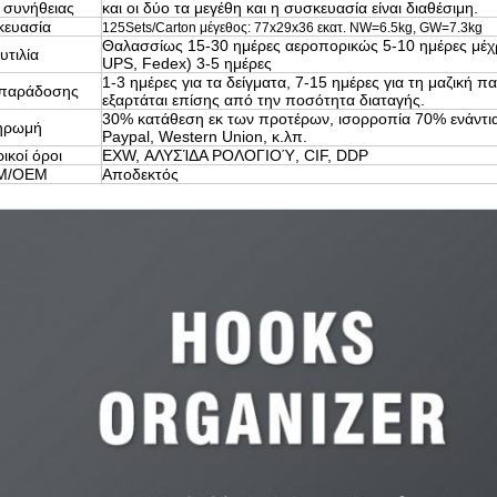
 συνήθειας
και οι δύο τα μεγέθη και η συσκευασία είναι διαθέσιμη.
κευασία
125Sets/Carton
μέγεθος: 77x29x36 εκατ.
NW=6.5kg, GW=7.3kg
Θαλασσίως 15-30 ημέρες αεροπορικώς 5-10 ημέρες μέχρ
υτιλία
UPS, Fedex) 3-5 ημέρες
1-3 ημέρες για τα δείγματα, 7-15 ημέρες για τη μαζική π
 παράδοσης
εξαρτάται επίσης από την ποσότητα διαταγής.
30% κατάθεση εκ των προτέρων, ισορροπία 70% ενάντια
ηρωμή
Paypal, Western Union, κ.λπ.
ικοί όροι
EXW, ΑΛΥΣΊΔΑ ΡΟΛΟΓΙΟΎ, CIF, DDP
M/OEM
Αποδεκτός