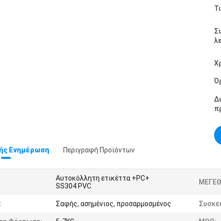
Τι
Σ
λ
Χ
Ό
Δ
π
ής Ενημέρωση
Περιγραφή Προϊόντων
Αυτοκόλλητη ετικέττα +PC+
ΜΕΓΕΘ
SS304 PVC
:
Σαφής, ασημένιος, προσαρμοσμένος
Συσκε