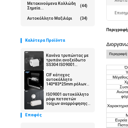
Ανώτα
Μετακινούμενα Κολλώδη
(44)
Σημεία...
Επισημ
Αυτοκόλλητο Μαξιλάρι
(34)
Περιγραφή
Καλύτερα Προϊόντα
Διοργανω
Περιγραφή
Κανένα τρυπώντας με
τρυπάνι ανοξείδωτο
SS304 ISO9001
Ό
κατόχων ρόλων
Υ
τουαλετών τρυπών
CIF κάτοχος
Μέγεθος
αυτοκόλλητο
αυτοκόλλητο
Χ
140*83*25mm ρόλων
Συσ
τουαλετών εγγράφου
Ανώτα
εμπορικού σαφής
ISO9001 αυτοκόλλητο
φό
ιστού
ράφι πετσετών
τοίχων αναρρόφησης
Χαρακτηρισ
κατόχων WGO
προϊόντων λουτρών
Επαφές
Ευρεία
Πιστο