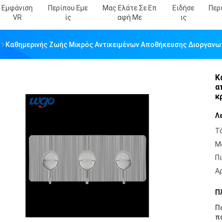
Εμφάνιση
Περίπου Εμε
Μας Ελάτε Σε Επ
Ειδήσε
Περ
VR
Ίς
Αφή Με
Ις
Καθημερινής Ζωής Μικρός Αντικειμένων Αποθήκευσης Διοργανω
Κ
α
κ
Λ
Τ
Μ
Π
Α
Π
Π
π