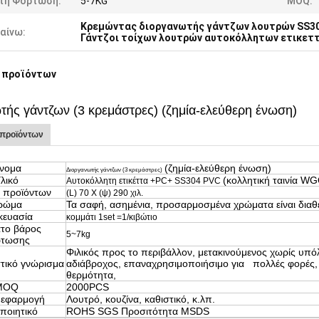
τη Φόρτωση:
5-7KG
MOQ:
Κρεμώντας διοργανωτής γάντζων λουτρών SS3
αίνω:
Γάντζοι τοίχων λουτρών αυτοκόλλητων ετικετ
 προϊόντων
τής γάντζων (3 κρεμάστρες)
(ζημία-ελεύθερη ένωση)
 προϊόντων
νομα
(ζημία-ελεύθερη ένωση)
Διοργανωτής γάντζων (3 κρεμάστρες)
λικό
(κολλητική ταινία W
Αυτοκόλλητη ετικέττα +PC+ SS304 PVC
 προϊόντων
(L) 70 Χ (ψ) 290 χιλ.
ρώμα
Τα σαφή, ασημένια, προσαρμοσμένα χρώματα είναι διαθ
κευασία
κομμάτι 1set =1/κιβώτιο
το βάρος
5~7kg
ρτωσης
Φιλικός προς το περιβάλλον, μετακινούμενος χωρίς υπό
τικό γνώρισμα
αδιάβροχος, επαναχρησιμοποιήσιμο για πολλές φορές, 
θερμότητα,
MOQ
2000PCS
 εφαρμογή
Λουτρό, κουζίνα, καθιστικό, κ.λπ.
ποιητικό
ROHS SGS Προσιτότητα MSDS