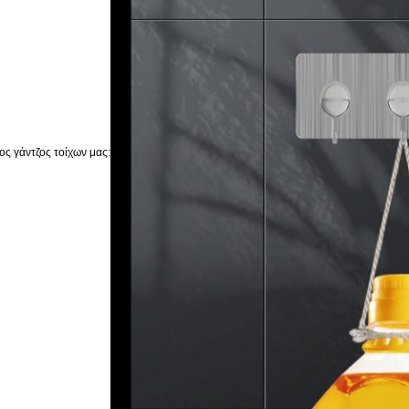
ς γάντζος τοίχων μας: