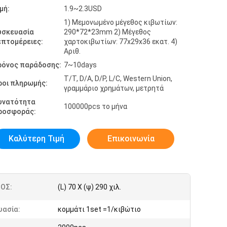
μή:
1.9~2.3USD
1) Μεμονωμένο μέγεθος κιβωτίων:
υσκευασία
290*72*23mm 2) Μέγεθος
επτομέρειες:
χαρτοκιβωτίων: 77x29x36 εκατ. 4)
Αριθ.
ρόνος παράδοσης:
7~10days
T/T, D/A, D/P, L/C, Western Union,
ροι πληρωμής:
γραμμάριο χρημάτων, μετρητά
υνατότητα
100000pcs το μήνα
ροσφοράς:
Καλύτερη Τιμή
Επικοινωνία
ΟΣ:
(L) 70 Χ (ψ) 290 χιλ.
υασία:
κομμάτι 1set =1/κιβώτιο