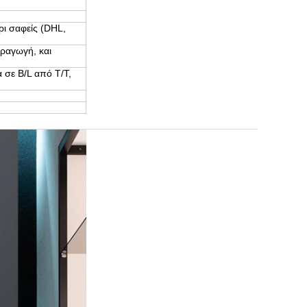
ι σαφείς (DHL,
αραγωγή, και
 σε B/L από T/T,