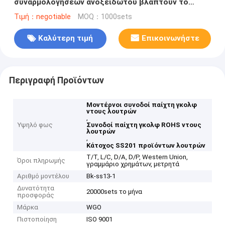
συναρμολογήσεων ανοξείδωτου βλάπτουν το
ελεύθερο μοντάρισμα
Τιμή：negotiable
MOQ：1000sets
Καλύτερη τιμή
Επικοινωνήστε
Περιγραφή Προϊόντων
Μοντέρνοι συνοδοί παίχτη γκολφ
ντους λουτρών
,
Υψηλό φως
Συνοδοί παίχτη γκολφ ROHS ντους
λουτρών
,
Κάτοχος SS201 προϊόντων λουτρών
T/T, L/C, D/A, D/P, Western Union,
Όροι πληρωμής
γραμμάριο χρημάτων, μετρητά
Αριθμό μοντέλου
Bk-ss13-1
Δυνατότητα
20000sets το μήνα
προσφοράς
Μάρκα
WGO
Πιστοποίηση
ISO 9001