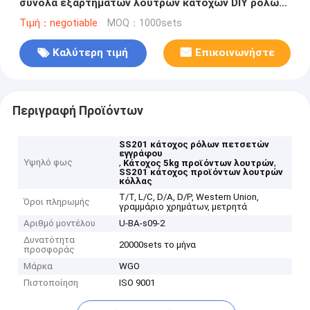
σύνολα εξαρτημάτων λουτρών κατόχων DIY ρόλων
πετσετών εγγράφου
Τιμή：negotiable
MOQ：1000sets
Καλύτερη τιμή
Επικοινωνήστε
Περιγραφή Προϊόντων
SS201 κάτοχος ρόλων πετσετών
εγγράφου
Υψηλό φως
,
,
Κάτοχος 5kg προϊόντων λουτρών
SS201 κάτοχος προϊόντων λουτρών
κόλλας
T/T, L/C, D/A, D/P, Western Union,
Όροι πληρωμής
γραμμάριο χρημάτων, μετρητά
Αριθμό μοντέλου
U-BA-s09-2
Δυνατότητα
20000sets το μήνα
προσφοράς
Μάρκα
WGO
Πιστοποίηση
ISO 9001