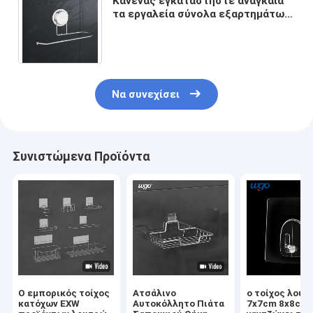
Κανένας εγκαταστήστε αναγκαία
τα εργαλεία σύνολα εξαρτημάτων
λουτρών κατόχων DIY ρόλων
πετσετών εγγράφου
Να συνεχίσει
Συνιστώμενα Προϊόντα
Ο εμπορικός τοίχος
Ατσάλινο
ο τοίχος λουτ
κατόχων EXW
Αυτοκόλλητο Πιάτα
7x7cm 8x8cm