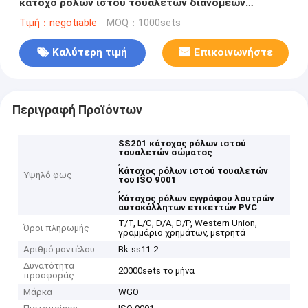
κάτοχο ρόλων ιστού τουαλετών διανομέων
αυτοκόλλητο
Τιμή：negotiable
MOQ：1000sets
Καλύτερη τιμή
Επικοινωνήστε
Περιγραφή Προϊόντων
SS201 κάτοχος ρόλων ιστού
τουαλετών σώματος
,
Κάτοχος ρόλων ιστού τουαλετών
Υψηλό φως
του ISO 9001
,
Κάτοχος ρόλων εγγράφου λουτρών
αυτοκόλλητων ετικεττών PVC
T/T, L/C, D/A, D/P, Western Union,
Όροι πληρωμής
γραμμάριο χρημάτων, μετρητά
Αριθμό μοντέλου
Bk-ss11-2
Δυνατότητα
20000sets το μήνα
προσφοράς
Μάρκα
WGO