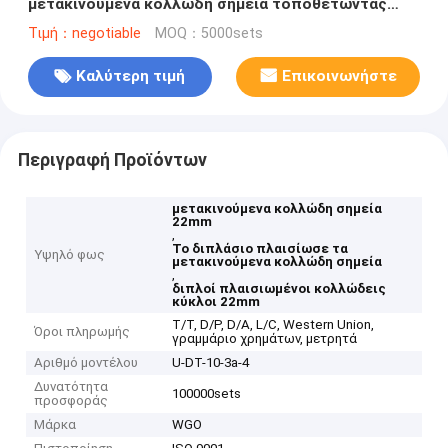
μετακινούμενα κολλώδη σημεία τοποθετώντας
τους κύκλους 22mm διάμετρος
Τιμή：negotiable
MOQ：5000sets
Καλύτερη τιμή
Επικοινωνήστε
Περιγραφή Προϊόντων
μετακινούμενα κολλώδη σημεία
22mm
,
Το διπλάσιο πλαισίωσε τα
Υψηλό φως
μετακινούμενα κολλώδη σημεία
,
διπλοί πλαισιωμένοι κολλώδεις
κύκλοι 22mm
T/T, D/P, D/A, L/C, Western Union,
Όροι πληρωμής
γραμμάριο χρημάτων, μετρητά
Αριθμό μοντέλου
U-DT-10-3a-4
Δυνατότητα
100000sets
προσφοράς
Μάρκα
WGO