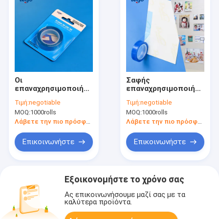
Οι
Σαφής
επαναχρησιμοποιήσιμοι
επαναχρησιμοποιήσιμη
συγκολλητικοί
ταινιών Double-sided
Τιμή:
negotiable
Τιμή:
negotiable
μικροί ρόλοι ταινιών
ταινιών ταινία ρόλων
MOQ:
1000rolls
MOQ:
1000rolls
πηκτωμάτων
μη-χαρακτηρισμού
εύκολος--φέρνουν
Washable για τη
Λάβετε την πιο πρόσφατη τιμή
Λάβετε την πιο πρόσφατη τιμή
τον μη-χαρακτηρισμό
χρήση DIY
της Washable
Επικοινωνήστε
Επικοινωνήστε
Double-sided ταινίας
Εξοικονομήστε το χρόνο σας
Ας επικοινωνήσουμε μαζί σας με τα
καλύτερα προϊόντα.