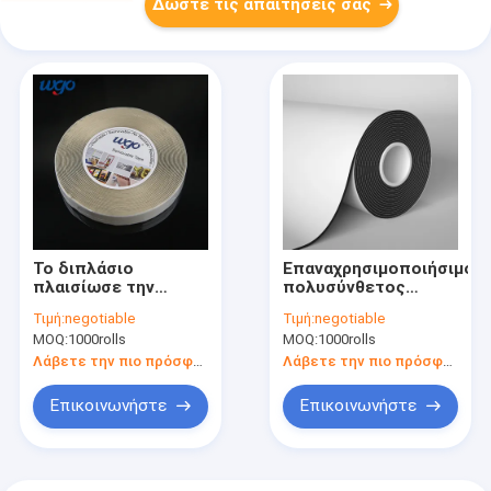
Δώστε τις απαιτήσεις σας
Το διπλάσιο
Επαναχρησιμοποιήσιμος
πλαισίωσε την
πολυσύνθετος
επαναχρησιμοποιήσιμη
διπλός
Τιμή:
negotiable
Τιμή:
negotiable
να τοποθετήσει
πλαισιωμένος μη-
MOQ:
1000rolls
MOQ:
1000rolls
ταινία εγκαθιστά τον
χαρακτηρισμός
αυτοκόλλητο μη
ταινιών κολλητικών
Λάβετε την πιο πρόσφατη τιμή
Λάβετε την πιο πρόσφατη τιμή
χαρακτηρισμό
ταινιών
τοποθετώντας
Επικοινωνήστε
Επικοινωνήστε
επαναχρησιμοποιήσιμος