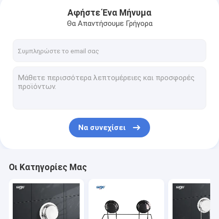
Αφήστε Ένα Μήνυμα
Θα Απαντήσουμε Γρήγορα
Να συνεχίσει
Σπίτι
Οι Κατηγορίες Μας
Προϊόντα
Βίντεο