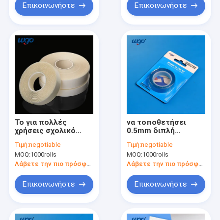
Επικοινωνήστε
Επικοινωνήστε
Το για πολλές
να τοποθετήσει
χρήσεις σχολικό
0.5mm διπλή
γραφείο παρέχει το
πλαισιωμένη μη
Τιμή:
negotiable
Τιμή:
negotiable
διπλό πλαισιωμένο
μόνιμη να
MOQ:
1000rolls
MOQ:
1000rolls
μη χαρακτηρισμό
τοποθετήσει
ταινιών Washable
ταινιών ISO9001
Λάβετε την πιο πρόσφατη τιμή
Λάβετε την πιο πρόσφατη τιμή
ταινία
Επικοινωνήστε
Επικοινωνήστε