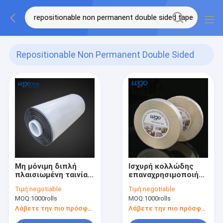
Repositionable Non Permanent Double Sided
Tape
(8)
Μη μόνιμη διπλή
Ισχυρή κολλώδης
πλαισιωμένη ταινία
επαναχρησιμοποιήσιμη
Repositionable για
κολλητική ταινία, μη
Τιμή:
negotiable
Τιμή:
negotiable
την αφίσα 500mm
που χαρακτηρίζει τη
MOQ:
1000rolls
MOQ:
1000rolls
ευρέως
διπλή πλαισιωμένη
ταινία
Λάβετε την πιο πρόσφατη τιμή
Λάβετε την πιο πρόσφατη τιμή
επαναχρησιμοποιήσιμη