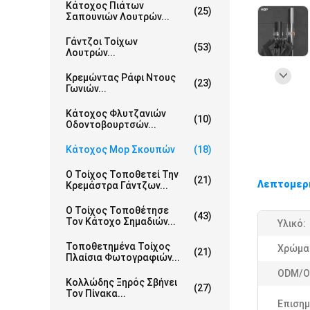
Κάτοχος Πιάτων
(25)
Σαπουνιών Λουτρών...
Γάντζοι Τοίχων
(53)
Λουτρών...
Κρεμώντας Ράφι Ντους
(23)
Γωνιών...
Κάτοχος Φλυτζανιών
(10)
Οδοντοβουρτσών...
Κάτοχος Mop Σκουπών
(18)
Ο Τοίχος Τοποθετεί Την
(21)
Λεπτομερ
Κρεμάστρα Γάντζων...
Ο Τοίχος Τοποθέτησε
(43)
Τον Κάτοχο Σημαδιών...
Υλικό:
Τοποθετημένα Τοίχος
Χρώμα
(21)
Πλαίσια Φωτογραφιών...
ODM/O
Κολλώδης Ξηρός Σβήνει
(27)
Τον Πίνακα...
Επισημ