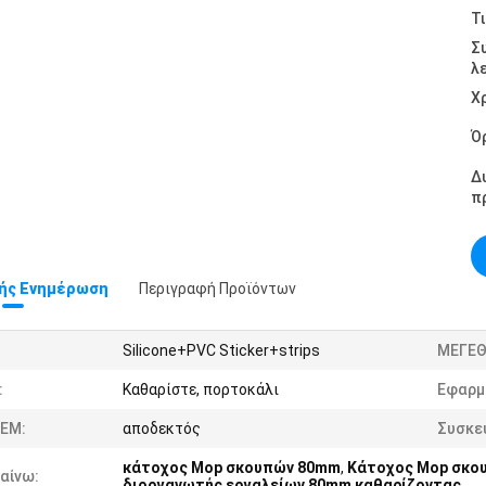
Τι
Σ
λ
Χ
Ό
Δ
π
ής Ενημέρωση
Περιγραφή Προϊόντων
Silicone+PVC Sticker+strips
ΜΕΓΕΘ
:
Καθαρίστε, πορτοκάλι
Εφαρμ
EM:
αποδεκτός
Συσκε
κάτοχος Mop σκουπών 80mm
,
Κάτοχος Mop σκο
αίνω:
διοργανωτής εργαλείων 80mm καθαρίζοντας