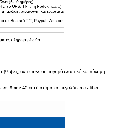
 που στέλνει (5-10 ημέρες),
, TNT, τη Fedex, κ.λπ.)
α τη μαζική παραγωγή, και εξαρτάται
α σε B/L από T/T, Paypal, Western
φατες πληροφορίες θα
ό αβλαβές, αντι-crossion, ισχυρό ελαστικό και δύναμη
α είναι 8mm~40mm ή ακόμα και μεγαλύτερο caliber.