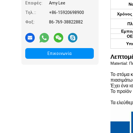
Επαφές:
Amy Lee
Να
Τηλ.::
+86-15920698900
Χρόνος
Φαξ:
86-769-38822882
Πλ
Εμπορ
OE
Υπ
Επικοινωνία
Λεπτομέ
Matertial: Π
Το στόμα κ
πιασιμάτω
Έχει ένα ι
Το προϊόν 
Τα ελεύθερ