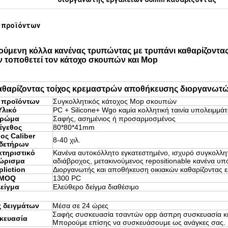
 προϊόντων
νούμενη κόλλα κανένας τρυπώντας με τρυπάνι καθαρίζοντ
 τοποθετεί τον κάτοχο σκουπών και Mop
αθαρίζοντας τοίχος κρεμαστρών αποθήκευσης διοργανωτώ
 προϊόντων
Συγκολλητικός κάτοχος Mop σκουπών
Υλικό
PC + Silicone+ Wgo καμία κολλητική ταινία υπολειμμά
ρώμα
Σαφής, ασημένιος ή προσαρμοσμένος
έγεθος
80*80*41mm
ος Caliber
8-40 χιλ.
δετήρων
τηριστικό
Κανένα αυτοκόλλητο εγκατεστημένο, ισχυρό συγκολλη
ώρισμα
αδιάβροχος, μετακινούμενος repositionable κανένα υπ
liction
Διοργανωτής και αποθήκευση οικιακών καθαρίζοντας 
MOQ
1300 PC
είγμα
Ελεύθερο δείγμα διαθέσιμο
 δειγμάτων
Μέσα σε 24 ώρες
Σαφής συσκευασία τσαντών opp άσπρη συσκευασία κ
κευασία
Μπορούμε επίσης να συσκευάσουμε ως ανάγκες σας.