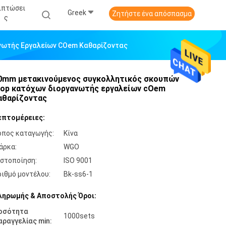
ιπτώσει
Greek
Ζητήστε ένα απόσπασμα
Σ
νωτής Εργαλείων COem Καθαρίζοντας
0mm μετακινούμενος συγκολλητικός σκουπών
op κατόχων διοργανωτής εργαλείων cOem
αθαρίζοντας
επτομέρειες:
όπος καταγωγής:
Κίνα
άρκα:
WGO
ιστοποίηση:
ISO 9001
ριθμό μοντέλου:
Bk-ss6-1
ληρωμής & Αποστολής Όροι:
οσότητα
1000sets
αραγγελίας min: