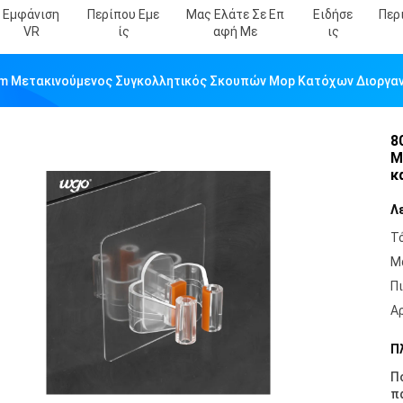
Εμφάνιση
Περίπου Εμε
Μας Ελάτε Σε Επ
Ειδήσε
Περ
VR
Ίς
Αφή Με
Ις
m Μετακινούμενος Συγκολλητικός Σκουπών Mop Κατόχων Διοργα
8
M
κ
Λ
Τ
Μ
Π
Α
Π
Π
π