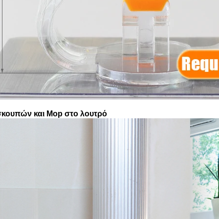
σκουπών και Mop στο λουτρό