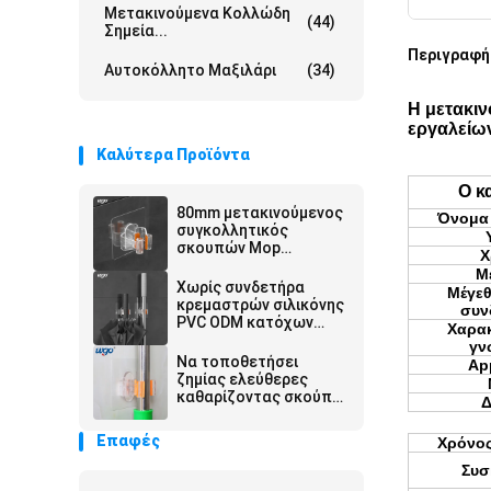
Μετακινούμενα Κολλώδη
(44)
Σημεία...
Περιγραφή
Αυτοκόλλητο Μαξιλάρι
(34)
Η μετακι
εργαλείων
Καλύτερα Προϊόντα
Ο κ
80mm μετακινούμενος
Όνομα
συγκολλητικός
σκουπών Mop
Χ
κατόχων διοργανωτής
Μ
εργαλείων cOem
Χωρίς συνδετήρα
Μέγεθ
καθαρίζοντας
κρεμαστρών σιλικόνης
συν
PVC ODM κατόχων
Χαρακ
Mop σκουπών
γν
υπολειμμάτων
Να τοποθετήσει
App
ζημίας ελεύθερες
καθαρίζοντας σκούπα
Δ
εργαλείων και πένσα
Mop αυτοκόλλητη
Επαφές
Χρόνος
Συσ