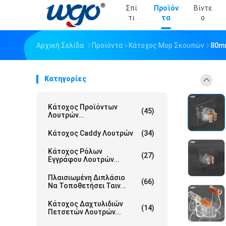
Σπί
Προϊόν
Βίντε
Τι
Τα
Ο
Αρχική Σελίδα
Προϊόντα
Κάτοχος Mop Σκουπών
80m
Κατηγορίες
Κάτοχος Προϊόντων
(45)
Λουτρών...
Κάτοχος Caddy Λουτρών
(34)
Κάτοχος Ρόλων
(27)
Εγγράφου Λουτρών...
Πλαισιωμένη Διπλάσιο
(66)
Να Τοποθετήσει Ταιν...
Κάτοχος Δαχτυλιδιών
(14)
Πετσετών Λουτρών...