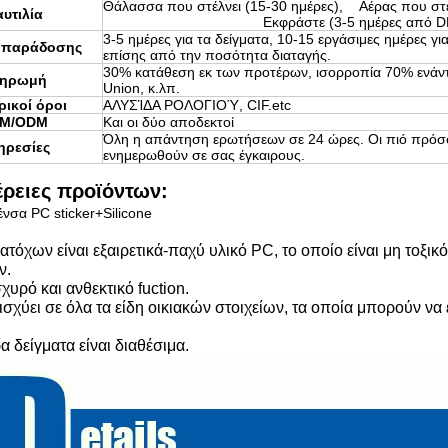
Θάλασσα που στέλνει (15-30 ημέρες), Αέρας
υτιλία
Εκφράστε (3-5 ημέρες από DHL, το UPS
3-5 ημέρες για τα δείγματα, 10-15 εργάσιμες ημέρες γι
 παράδοσης
επίσης από την ποσότητα διαταγής.
30% κατάθεση εκ των προτέρων, ισορροπία 70% ενάντι
ηρωμή
Union, κ.λπ.
ικοί όροι
ΑΛΥΣΊΔΑ ΡΟΛΟΓΙΟΎ, CIF.etc
M/ODM
Και οι δύο αποδεκτοί
Όλη η απάντηση ερωτήσεων σε 24 ώρες. Οι πιό πρόσ
ηρεσίες
ενημερωθούν σε σας έγκαιρους.
ρειες προϊόντων:
ένσα PC sticker+Silicone
ατόχων είναι εξαιρετικά-παχύ υλικό PC, το οποίο είναι μη τοξικ
ν.
σχυρό και ανθεκτικό fuction.
ισχύει σε όλα τα είδη οικιακών στοιχείων, τα οποία μπορούν ν
α δείγματα είναι διαθέσιμα.