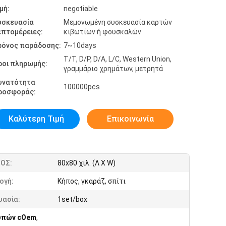
μή:
negotiable
υσκευασία
Μεμονωμένη συσκευασία καρτών
επτομέρειες:
κιβωτίων ή φουσκαλών
ρόνος παράδοσης:
7~10days
T/T, D/P, D/A, L/C, Western Union,
ροι πληρωμής:
γραμμάριο χρημάτων, μετρητά
υνατότητα
100000pcs
ροσφοράς:
Καλύτερη Τιμή
Επικοινωνία
ΟΣ:
80x80 χιλ. (Λ Χ W)
ογή:
Κήπος, γκαράζ, σπίτι
υασία:
1set/box
υπών cOem
,